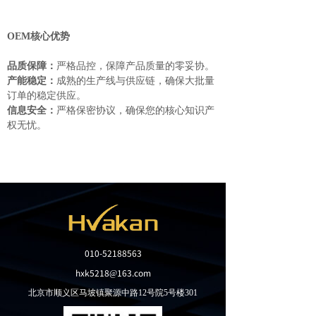
OEM
核心优势
品质保障：
严格品控，保障产品质量的零妥协。
产能稳定：
成熟的生产线与供应链，确保大批量
订单的稳定供应。
信息安全：
严格保密协议，确保您的核心知识产
权无忧。
010-52188563
hxk5218@163.com
北京市顺义区马坡镇聚源中路12号院5号楼301